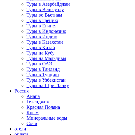
Туры в Азербайджан
Туры в Венесуэлу
Туры во Вьетнам
Туры в Грецию
Туры в Египет
Туры в Индонезию
Туры в Индию
Туры в Казахстан
Туры в Китай
Туры на Кубу
Туры на Мальдивы
Туры в ОАЭ
Туры в Таиланд
Туры в Турцию
Туры в Узбекистан
Туры на Шри-Ланку
Россия
Анапа
Геленджик
Красная Поляна
Крым
Минеральные воды
Сочи
отели
оплата