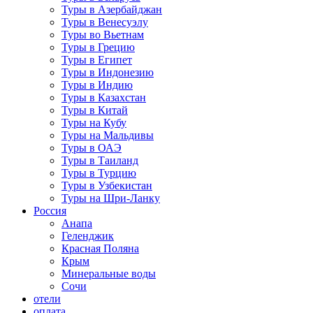
Туры в Азербайджан
Туры в Венесуэлу
Туры во Вьетнам
Туры в Грецию
Туры в Египет
Туры в Индонезию
Туры в Индию
Туры в Казахстан
Туры в Китай
Туры на Кубу
Туры на Мальдивы
Туры в ОАЭ
Туры в Таиланд
Туры в Турцию
Туры в Узбекистан
Туры на Шри-Ланку
Россия
Анапа
Геленджик
Красная Поляна
Крым
Минеральные воды
Сочи
отели
оплата